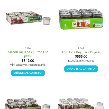
4 OZ
8 OZ
Mason Jar 4 oz Quilted (12
8 oz Boca Regular (12 pzas)
pzas)
$
555.00
$
549.00
Especias, miel, regalos
Mini conservas, recuerdos, miel
AÑADIR AL CARRITO
AÑADIR AL CARRITO