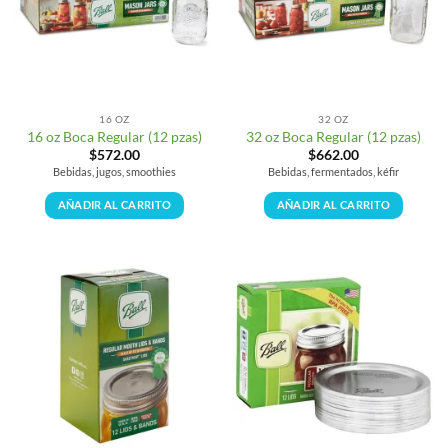
16 OZ
32 OZ
16 oz Boca Regular (12 pzas)
32 oz Boca Regular (12 pzas)
$
572.00
$
662.00
Bebidas, jugos, smoothies
Bebidas, fermentados, kéfir
AÑADIR AL CARRITO
AÑADIR AL CARRITO