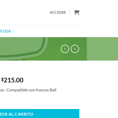
ACCEDER
YUDA
215.00
$
pa · Compatible con frascos Ball
ad
DIR AL CARRITO