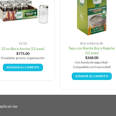
32 OZ
BOCA REGULAR
Tapa con Banda Boca Regular
32 oz Boca Ancha (12 pzas)
(12 pzas)
$
775.00
$
268.00
Ensaladas, granos, organización
Con banda de seguridad ·
Compatible con frascos Ball
AÑADIR AL CARRITO
AÑADIR AL CARRITO
plican las