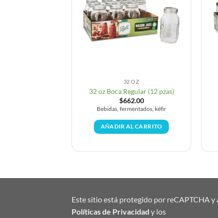
4 OZ
32 OZ
Ball de 24 oz (4
32 oz Boca Regular (12 pzas)
zas)
$
662.00
68.00
Bebidas, fermentados, kéfir
moothies, jugos
AÑADIR AL CARRITO
AL CARRITO
Este sitio está protegido por reCAPTCHA y a
Políticas de Privacidad
y los