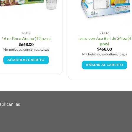
16 OZ
24 OZ
Tarro con Asa Ball de 24 oz (4
16 oz Boca Ancha (12 pzas)
pzas)
$
668.00
$
468.00
Mermeladas, conservas, salsas
Micheladas, smoothies, jugos
AÑADIR AL CARRITO
AÑADIR AL CARRITO
plican las