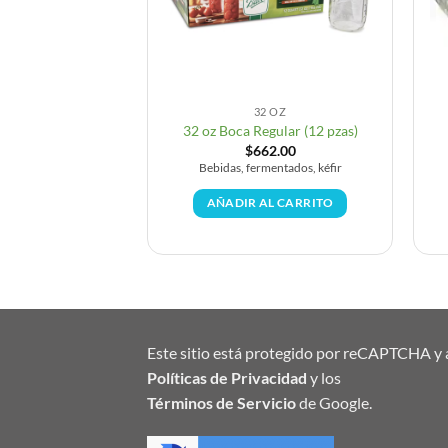
REGULAR
32 OZ
gular (12 pzas)
32 oz Boca Regular (12 pzas)
43.00
$
662.00
 tapa · Compatible
Bebidas, fermentados, kéfir
scos Ball
AÑADIR AL CARRITO
AL CARRITO
Este sitio está protegido por reCAPTCHA y a
Políticas de Privacidad
y los
Términos de Servicio
de Google.