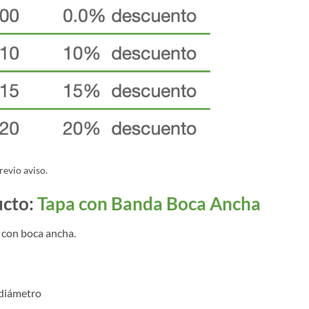
revio aviso.
ucto:
Tapa con Banda Boca Ancha
 con boca ancha.
 diámetro