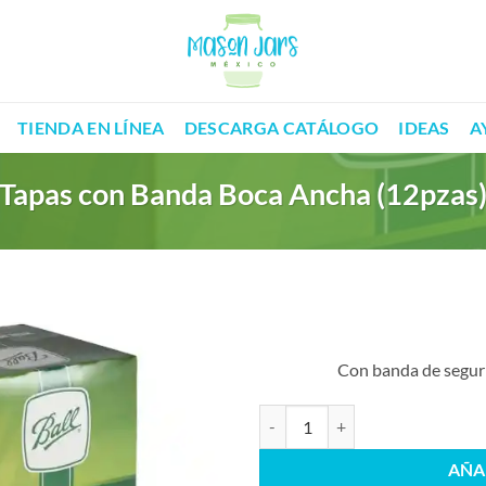
TIENDA EN LÍNEA
DESCARGA CATÁLOGO
IDEAS
A
Tapas con Banda Boca Ancha (12pzas
Con banda de seguri
Tapas con Banda Boca Ancha (12p
AÑA