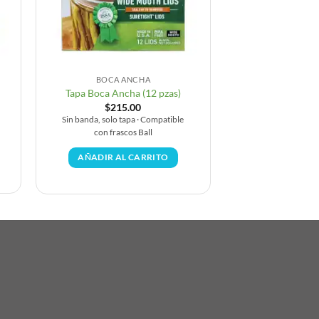
BOCA ANCHA
Tapa Boca Ancha (12 pzas)
$
215.00
Sin banda, solo tapa · Compatible
con frascos Ball
AÑADIR AL CARRITO