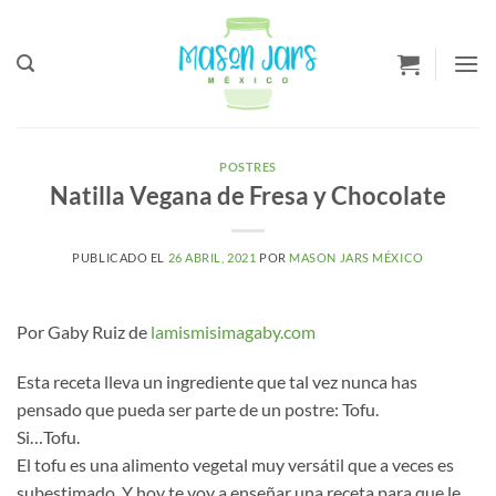
Saltar
a
Contenido
POSTRES
Natilla Vegana de Fresa y Chocolate
PUBLICADO EL
26 ABRIL, 2021
POR
MASON JARS MÉXICO
Por Gaby Ruiz de
lamismisimagaby.com
Esta receta lleva un ingrediente que tal vez nunca has
pensado que pueda ser parte de un postre: Tofu.
Si…Tofu.
El tofu es una alimento vegetal muy versátil que a veces es
subestimado. Y hoy te voy a enseñar una receta para que le