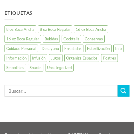
ETIQUETAS
8 oz Boca Ancha
8 oz Boca Regular
16 oz Boca Ancha
16 oz Boca Regular
Bebidas
Cocktails
Conservas
Cuidado Personal
Desayuno
Ensaladas
Esterilización
Info
Información
Infusión
Jugos
Organiza Espacios
Postres
Smoothies
Snacks
Uncategorized